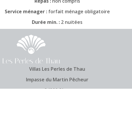
Repas :
non compris
Service ménager :
forfait ménage obligatoire
Durée min. :
2 nuitées
Villas Les Perles de Thau
Impasse du Martin Pêcheur
34200 Sète
06 43 43 79 41
Suivez-nous